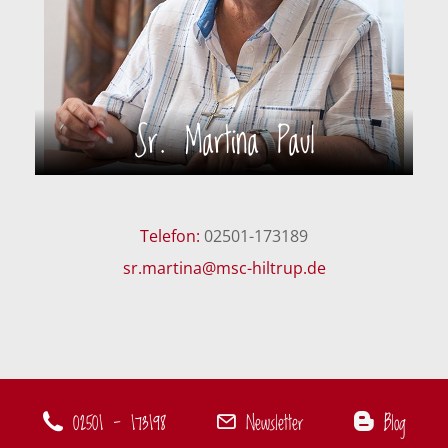
Sr. Martina Paul
Telefon:
02501-173189
sr.martina@msc-hiltrup.de
02501 - 173198
Newsletter
Blog