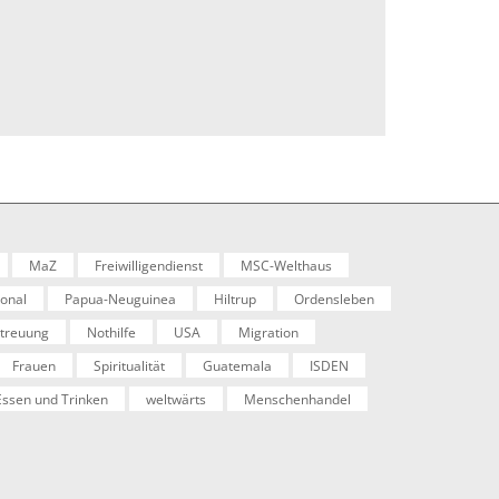
MaZ
Freiwilligendienst
MSC-Welthaus
ional
Papua-Neuguinea
Hiltrup
Ordensleben
etreuung
Nothilfe
USA
Migration
Frauen
Spiritualität
Guatemala
ISDEN
Essen und Trinken
weltwärts
Menschenhandel