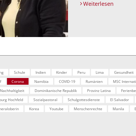
Weiterlesen
ng
Schule
Indien
Kinder
Peru
Lima
Gesundheit
f
Corona
Namibia
COVID-19
Rumänien
MSC Internat
Nachhaltigkeit
Dominikanische Republik
Provinz Latina
Ferienb
burg Hochfeld
Sozialpastoral
Schulgottesdienste
El Salvador
eraloberin
Korea
Youtube
Menschenrechte
Manila