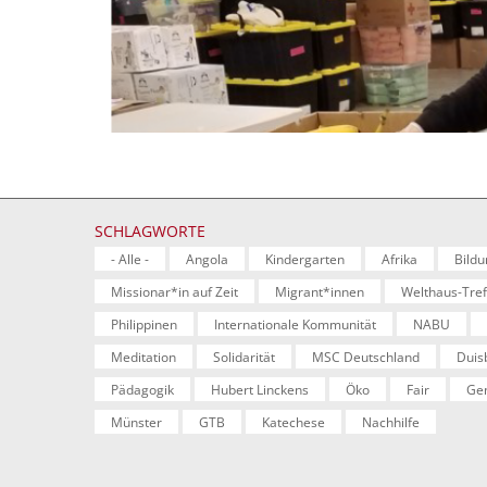
SCHLAGWORTE
- Alle -
Angola
Kindergarten
Afrika
Bildu
Missionar*in auf Zeit
Migrant*innen
Welthaus-Tref
Philippinen
Internationale Kommunität
NABU
Meditation
Solidarität
MSC Deutschland
Duis
Pädagogik
Hubert Linckens
Öko
Fair
Gen
Münster
GTB
Katechese
Nachhilfe