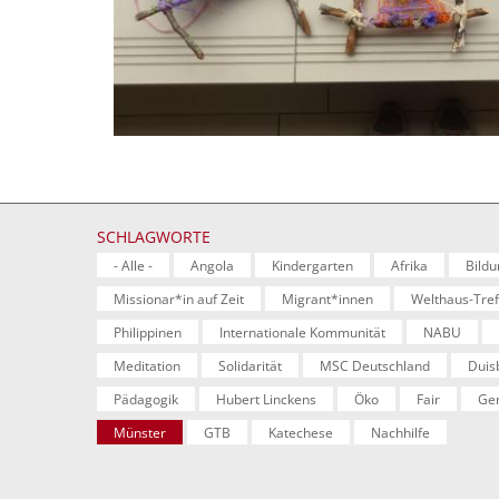
SCHLAGWORTE
- Alle -
Angola
Kindergarten
Afrika
Bildu
Missionar*in auf Zeit
Migrant*innen
Welthaus-Tref
Philippinen
Internationale Kommunität
NABU
Meditation
Solidarität
MSC Deutschland
Duis
Pädagogik
Hubert Linckens
Öko
Fair
Gen
Münster
GTB
Katechese
Nachhilfe