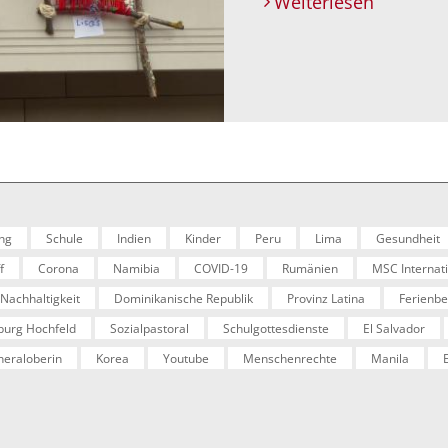
Weiterlesen
ng
Schule
Indien
Kinder
Peru
Lima
Gesundheit
f
Corona
Namibia
COVID-19
Rumänien
MSC Internat
Nachhaltigkeit
Dominikanische Republik
Provinz Latina
Ferienb
burg Hochfeld
Sozialpastoral
Schulgottesdienste
El Salvador
eraloberin
Korea
Youtube
Menschenrechte
Manila