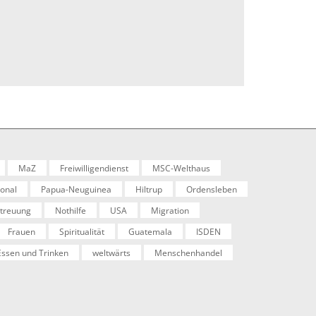
MaZ
Freiwilligendienst
MSC-Welthaus
ional
Papua-Neuguinea
Hiltrup
Ordensleben
etreuung
Nothilfe
USA
Migration
Frauen
Spiritualität
Guatemala
ISDEN
Essen und Trinken
weltwärts
Menschenhandel