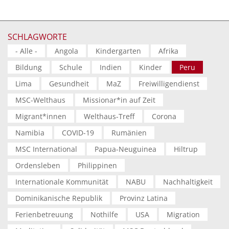
SCHLAGWORTE
- Alle -
Angola
Kindergarten
Afrika
Bildung
Schule
Indien
Kinder
Peru
Lima
Gesundheit
MaZ
Freiwilligendienst
MSC-Welthaus
Missionar*in auf Zeit
Migrant*innen
Welthaus-Treff
Corona
Namibia
COVID-19
Rumänien
MSC International
Papua-Neuguinea
Hiltrup
Ordensleben
Philippinen
Internationale Kommunität
NABU
Nachhaltigkeit
Dominikanische Republik
Provinz Latina
Ferienbetreuung
Nothilfe
USA
Migration