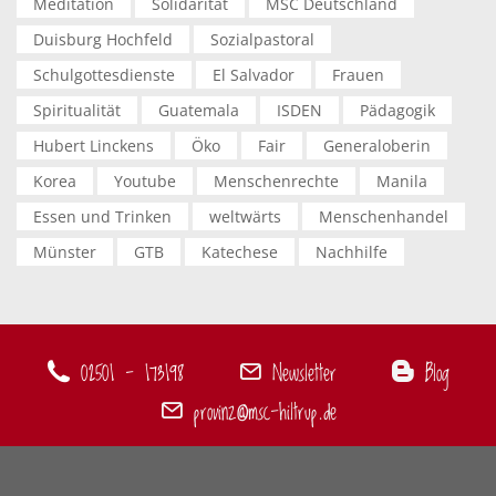
Meditation
Solidarität
MSC Deutschland
Duisburg Hochfeld
Sozialpastoral
Schulgottesdienste
El Salvador
Frauen
Spiritualität
Guatemala
ISDEN
Pädagogik
Hubert Linckens
Öko
Fair
Generaloberin
Korea
Youtube
Menschenrechte
Manila
Essen und Trinken
weltwärts
Menschenhandel
Münster
GTB
Katechese
Nachhilfe
02501 - 173198
Newsletter
Blog
provinz@msc-hiltrup.de