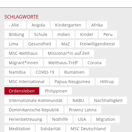
SCHLAGWORTE
- Alle -
Angola
Kindergarten
Afrika
Bildung
Schule
Indien
Kinder
Peru
Lima
Gesundheit
MaZ
Freiwilligendienst
MSC-Welthaus
Missionar*in auf Zeit
Migrant*innen
Welthaus-Treff
Corona
Namibia
COVID-19
Rumänien
MSC International
Papua-Neuguinea
Hiltrup
Ordensleben
Philippinen
Internationale Kommunität
NABU
Nachhaltigkeit
Dominikanische Republik
Provinz Latina
Ferienbetreuung
Nothilfe
USA
Migration
Meditation
Solidarität
MSC Deutschland