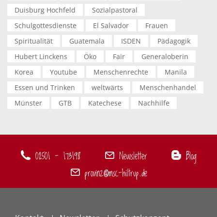
Duisburg Hochfeld
Sozialpastoral
Schulgottesdienste
El Salvador
Frauen
Spiritualität
Guatemala
ISDEN
Pädagogik
Hubert Linckens
Öko
Fair
Generaloberin
Korea
Youtube
Menschenrechte
Manila
Essen und Trinken
weltwärts
Menschenhandel
Münster
GTB
Katechese
Nachhilfe
02501 - 173198
Newsletter
Blog
provinz@msc-hiltrup.de
Footer
menu